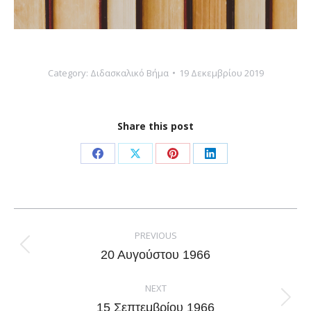
Category:
Διδασκαλικό Βήμα
19 Δεκεμβρίου 2019
Share this post
Share
Share
Share
Share
on
on
on
on
Facebook
X
Pinterest
LinkedIn
Post
navigation
PREVIOUS
Previous
20 Αυγούστου 1966
post:
NEXT
Next
15 Σεπτεμβρίου 1966