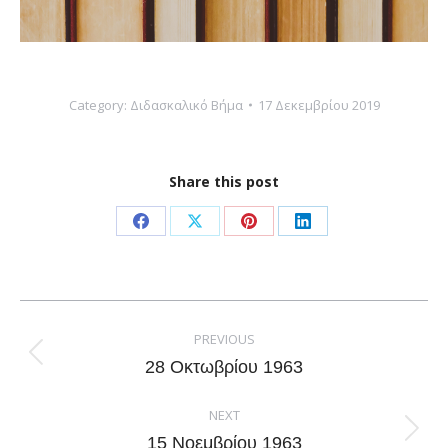
Category:
Διδασκαλικό Βήμα
17 Δεκεμβρίου 2019
Share this post
Share
Share
Share
Share
on
on
on
on
Facebook
X
Pinterest
LinkedIn
Post
navigation
PREVIOUS
Previous
28 Οκτωβρίου 1963
post:
NEXT
Next
15 Νοεμβρίου 1963