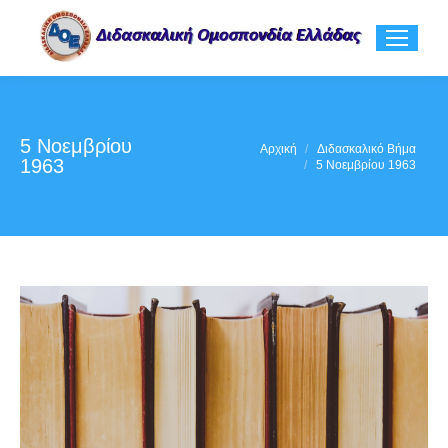
5 Νοεμβρίου
You are here:
Αρχική
Διδασκαλικό Βήμα
1963
5 Νοεμβρίου 1963