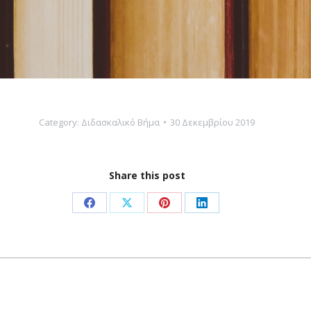
Category:
Διδασκαλικό Βήμα
30 Δεκεμβρίου 2019
Share this post
Share
Share
Share
Share
on
on
on
on
Facebook
X
Pinterest
LinkedIn
Next