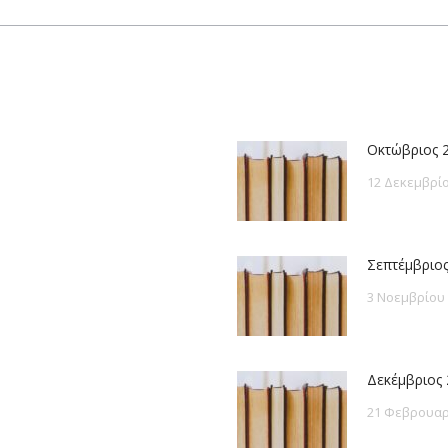
post:
Οκτώβριος 
12 Δεκεμβρίο
Σεπτέμβριος
3 Νοεμβρίου
Δεκέμβριος 
21 Φεβρουαρ