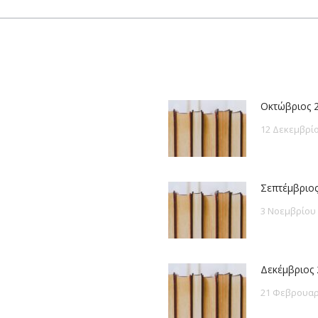
post:
Οκτώβριος 
12 Δεκεμβρίο
Σεπτέμβριος
3 Νοεμβρίου
Δεκέμβριος 
21 Φεβρουαρ