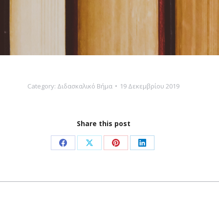
Category:
Διδασκαλικό Βήμα
19 Δεκεμβρίου 2019
Share this post
Share
Share
Share
Share
on
on
on
on
Facebook
X
Pinterest
LinkedIn
Next