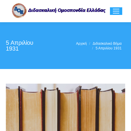
5 Απριλίου
You are here:
Αρχική
Διδασκαλικό Βήμα
1931
5 Απριλίου 1931