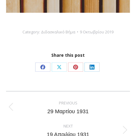
Category:
Διδασκαλικό Βήμα
9 Οκτωβρίου 2019
Share this post
Share
Share
Share
Share
on
on
on
on
Facebook
X
Pinterest
LinkedIn
Post
navigation
PREVIOUS
Previous
29 Μαρτίου 1931
post:
NEXT
Next
19 Απριλίου 1931