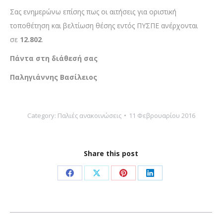
Σας ενημερώνω επίσης πως οι αιτήσεις για οριστική
τοποθέτηση και βελτίωση θέσης εντός ΠΥΣΠΕ ανέρχονται
σε
12.802
.
Πάντα στη διάθεσή σας
Παληγιάννης Βασίλειος
Category:
Παλιές ανακοινώσεις
11 Φεβρουαρίου 2016
Share this post
Share
Share
Share
Share
on
on
on
on
Facebook
X
Pinterest
LinkedIn
Post