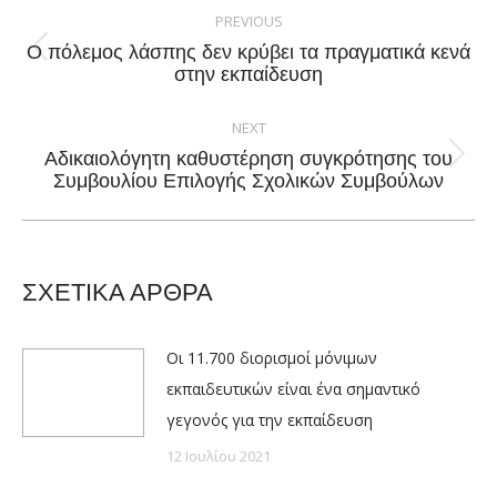
navigation
PREVIOUS
Ο πόλεμος λάσπης δεν κρύβει τα πραγματικά κενά
Previous
στην εκπαίδευση
post:
NEXT
Αδικαιολόγητη καθυστέρηση συγκρότησης του
Next
Συμβουλίου Επιλογής Σχολικών Συμβούλων
post:
ΣΧΕΤΙΚΑ ΑΡΘΡΑ
Οι 11.700 διορισμοί μόνιμων
εκπαιδευτικών είναι ένα σημαντικό
γεγονός για την εκπαίδευση
12 Ιουλίου 2021