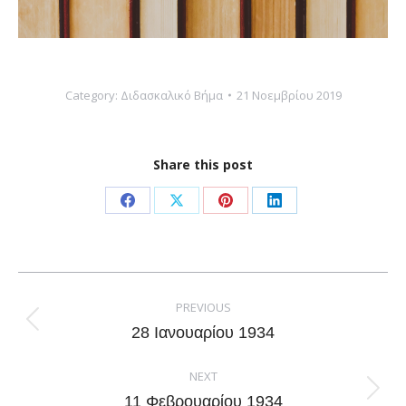
Category:
Διδασκαλικό Βήμα
21 Νοεμβρίου 2019
Share this post
Share
Share
Share
Share
on
on
on
on
Facebook
X
Pinterest
LinkedIn
Post
navigation
PREVIOUS
Previous
28 Ιανουαρίου 1934
post:
NEXT
Next
11 Φεβρουαρίου 1934