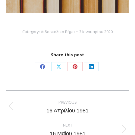
Category:
Διδασκαλικό Βήμα
3 Ιανουαρίου 2020
Share this post
Share
Share
Share
Share
on
on
on
on
Facebook
X
Pinterest
LinkedIn
Post
navigation
PREVIOUS
Previous
16 Απριλίου 1981
post:
NEXT
Next
16 Μαΐου 1981