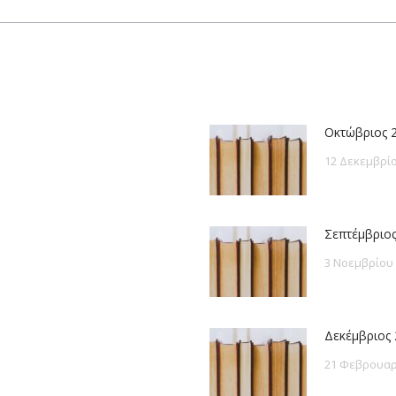
post:
Οκτώβριος 
12 Δεκεμβρίο
Σεπτέμβριος
3 Νοεμβρίου
Δεκέμβριος 
21 Φεβρουαρ