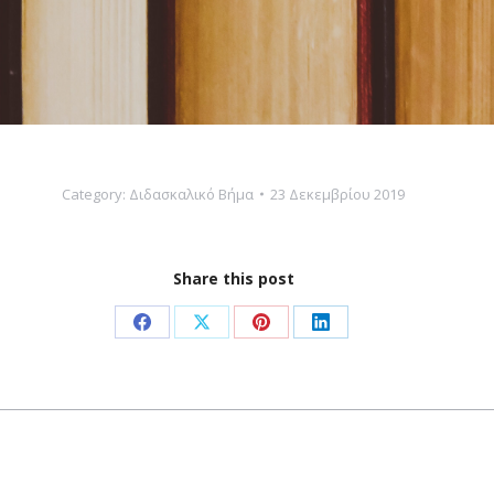
Category:
Διδασκαλικό Βήμα
23 Δεκεμβρίου 2019
Share this post
Share
Share
Share
Share
on
on
on
on
Facebook
X
Pinterest
LinkedIn
Next