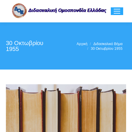
30 Οκτωβρίου
You are here:
Αρχική
Διδασκαλικό Βήμα
1955
30 Οκτωβρίου 1955