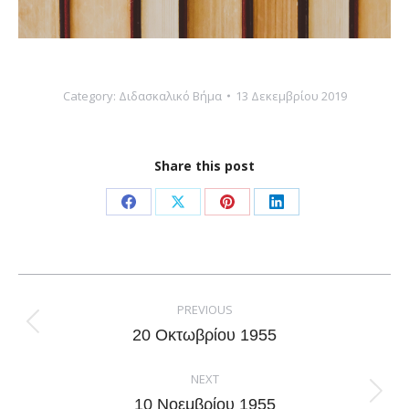
Category:
Διδασκαλικό Βήμα
13 Δεκεμβρίου 2019
Share this post
Share
Share
Share
Share
on
on
on
on
Facebook
X
Pinterest
LinkedIn
Post
navigation
PREVIOUS
Previous
20 Οκτωβρίου 1955
post:
NEXT
Next
10 Νοεμβρίου 1955