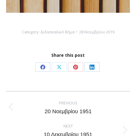
Category:
Διδασκαλικό Βήμα
28 Νοεμβρίου 2019
Share this post
Share
Share
Share
Share
on
on
on
on
Facebook
X
Pinterest
LinkedIn
Post
navigation
PREVIOUS
Previous
20 Νοεμβρίου 1951
post:
NEXT
Next
10 Δεκεμβρίου 1951