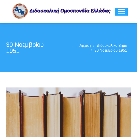
30 Νοεμβρίου
You are here:
Αρχική
Διδασκαλικό Βήμα
1951
30 Νοεμβρίου 1951