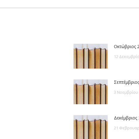
post:
Οκτώβριος 
12 Δεκεμβρίο
Σεπτέμβριος
3 Νοεμβρίου
Δεκέμβριος 
21 Φεβρουαρ