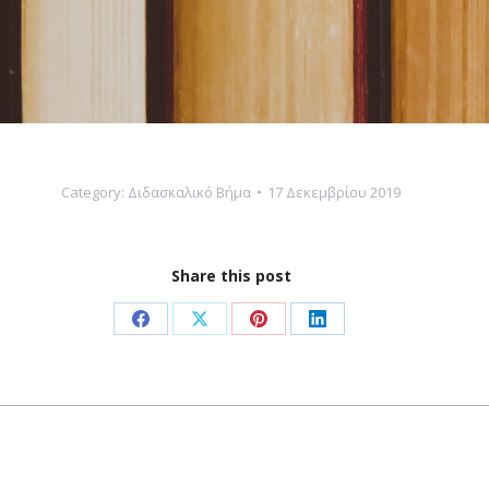
Category:
Διδασκαλικό Βήμα
17 Δεκεμβρίου 2019
Share this post
Share
Share
Share
Share
on
on
on
on
Facebook
X
Pinterest
LinkedIn
Next