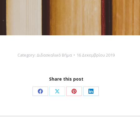
Category:
Διδασκαλικό Βήμα
16 Δεκεμβρίου 2019
Share this post
Share
Share
Share
Share
on
on
on
on
Facebook
X
Pinterest
LinkedIn
Next