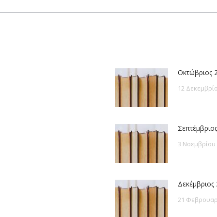
post:
Οκτώβριος 
12 Δεκεμβρίο
Σεπτέμβριος
3 Νοεμβρίου
Δεκέμβριος 
21 Φεβρουαρ