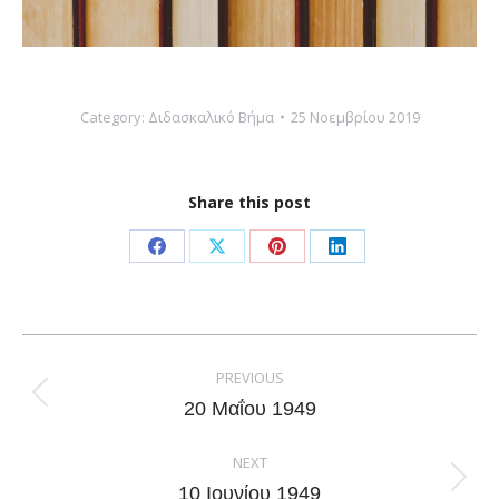
Category:
Διδασκαλικό Βήμα
25 Νοεμβρίου 2019
Share this post
Share
Share
Share
Share
on
on
on
on
Facebook
X
Pinterest
LinkedIn
Post
navigation
PREVIOUS
Previous
20 Μαΐου 1949
post:
NEXT
Next
10 Ιουνίου 1949