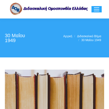
30 Μαΐου
You are here:
Αρχική
Διδασκαλικό Βήμα
1949
30 Μαΐου 1949