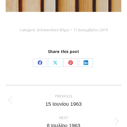
Category:
Διδασκαλικό Βήμα
17 Δεκεμβρίου 2019
Share this post
Share
Share
Share
Share
on
on
on
on
Facebook
X
Pinterest
LinkedIn
Post
navigation
PREVIOUS
Previous
15 Ιουνίου 1963
post:
NEXT
Next
8 Ιουλίου 1963