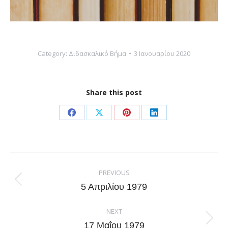
Category:
Διδασκαλικό Βήμα
3 Ιανουαρίου 2020
Share this post
Share
Share
Share
Share
on
on
on
on
Facebook
X
Pinterest
LinkedIn
Post
navigation
PREVIOUS
Previous
5 Απριλίου 1979
post:
NEXT
Next
17 Μαΐου 1979