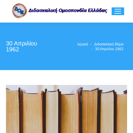
30 Απριλίου
You are here:
Αρχική
Διδασκαλικό Βήμα
1962
30 Απριλίου 1962