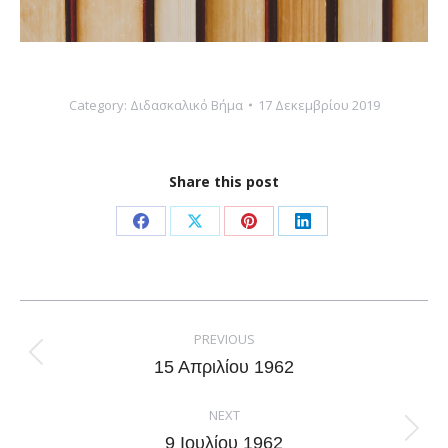
Category:
Διδασκαλικό Βήμα
17 Δεκεμβρίου 2019
Share this post
Share
Share
Share
Share
on
on
on
on
Facebook
X
Pinterest
LinkedIn
Post
navigation
PREVIOUS
Previous
15 Απριλίου 1962
post:
NEXT
Next
9 Ιουλίου 1962