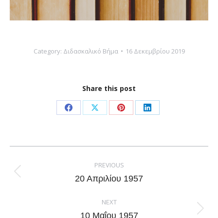
Category:
Διδασκαλικό Βήμα
16 Δεκεμβρίου 2019
Share this post
Share
Share
Share
Share
on
on
on
on
Facebook
X
Pinterest
LinkedIn
Post
navigation
PREVIOUS
Previous
20 Απριλίου 1957
post:
NEXT
Next
10 Μαΐου 1957