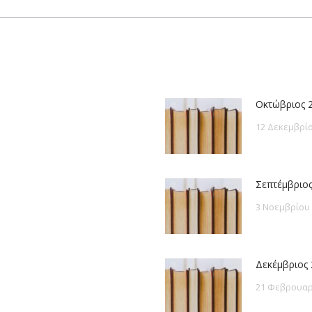
post:
Οκτώβριος 
12 Δεκεμβρίο
Σεπτέμβριος
3 Νοεμβρίου
Δεκέμβριος 
21 Φεβρουαρ