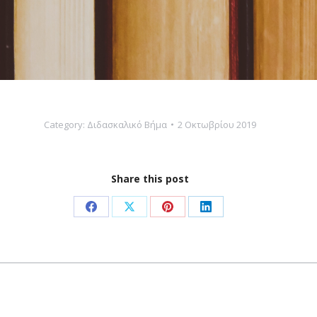
Category:
Διδασκαλικό Βήμα
2 Οκτωβρίου 2019
Share this post
Share
Share
Share
Share
on
on
on
on
Facebook
X
Pinterest
LinkedIn
Next