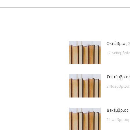
post:
Οκτώβριος 
12 Δεκεμβρίο
Σεπτέμβριος
3 Νοεμβρίου
Δεκέμβριος 
21 Φεβρουαρ