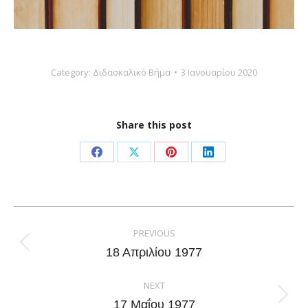
Category:
Διδασκαλικό Βήμα
3 Ιανουαρίου 2020
Share this post
Share
Share
Share
Share
on
on
on
on
Facebook
X
Pinterest
LinkedIn
Post
navigation
PREVIOUS
Previous
18 Απριλίου 1977
post:
NEXT
Next
17 Μαΐου 1977