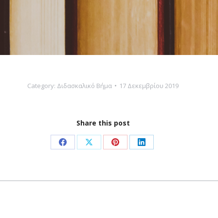
Category:
Διδασκαλικό Βήμα
17 Δεκεμβρίου 2019
Share this post
Share
Share
Share
Share
on
on
on
on
Facebook
X
Pinterest
LinkedIn
Next