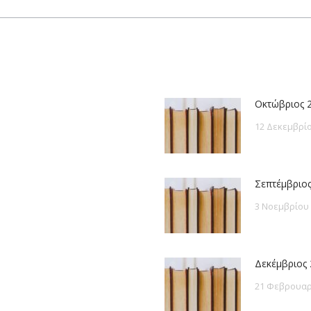
post:
Οκτώβριος 
12 Δεκεμβρίο
Σεπτέμβριος
3 Νοεμβρίου
Δεκέμβριος 
21 Φεβρουαρ