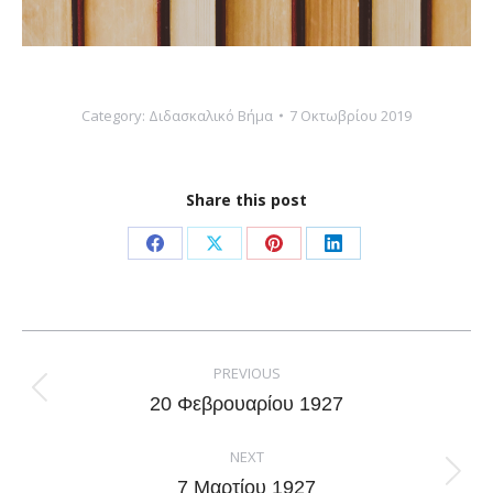
Category:
Διδασκαλικό Βήμα
7 Οκτωβρίου 2019
Share this post
Share
Share
Share
Share
on
on
on
on
Facebook
X
Pinterest
LinkedIn
Post
navigation
PREVIOUS
Previous
20 Φεβρουαρίου 1927
post:
NEXT
Next
7 Μαρτίου 1927