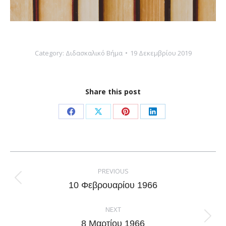
Category:
Διδασκαλικό Βήμα
19 Δεκεμβρίου 2019
Share this post
Share
Share
Share
Share
on
on
on
on
Facebook
X
Pinterest
LinkedIn
Post
navigation
PREVIOUS
Previous
10 Φεβρουαρίου 1966
post:
NEXT
Next
8 Μαρτίου 1966