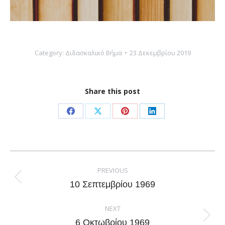
Category:
Διδασκαλικό Βήμα
23 Δεκεμβρίου 2019
Share this post
Share
Share
Share
Share
on
on
on
on
Facebook
X
Pinterest
LinkedIn
Post
navigation
PREVIOUS
Previous
10 Σεπτεμβρίου 1969
post:
NEXT
Next
6 Οκτωβρίου 1969