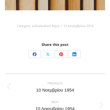
Category:
Διδασκαλικό Βήμα
13 Δεκεμβρίου 2019
Share this post
Share
Share
Share
Share
on
on
on
on
Facebook
X
Pinterest
LinkedIn
Post
navigation
PREVIOUS
Previous
10 Νοεμβρίου 1954
post:
NEXT
Next
10 Δεκεμβρίου 1954