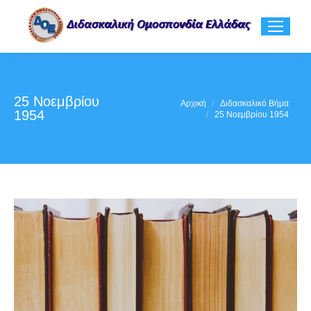
25 Νοεμβρίου
You are here:
Αρχική
Διδασκαλικό Βήμα
1954
25 Νοεμβρίου 1954