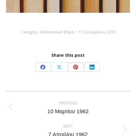
Category:
Διδασκαλικό Βήμα
17 Δεκεμβρίου 2019
Share this post
Share
Share
Share
Share
on
on
on
on
Facebook
X
Pinterest
LinkedIn
Post
navigation
PREVIOUS
Previous
10 Μαρτίου 1962
post:
NEXT
Next
7 Απριλίου 1962