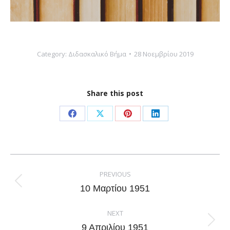
Category:
Διδασκαλικό Βήμα
28 Νοεμβρίου 2019
Share this post
Share
Share
Share
Share
on
on
on
on
Facebook
X
Pinterest
LinkedIn
Post
navigation
PREVIOUS
Previous
10 Μαρτίου 1951
post:
NEXT
Next
9 Απριλίου 1951