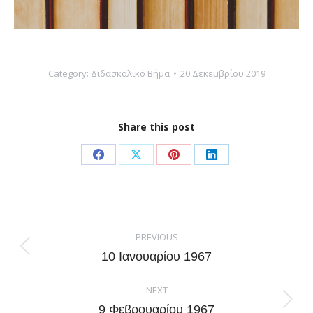
Category:
Διδασκαλικό Βήμα
20 Δεκεμβρίου 2019
Share this post
Share
Share
Share
Share
on
on
on
on
Facebook
X
Pinterest
LinkedIn
Post
navigation
PREVIOUS
Previous
10 Ιανουαρίου 1967
post:
NEXT
Next
9 Φεβρουαρίου 1967