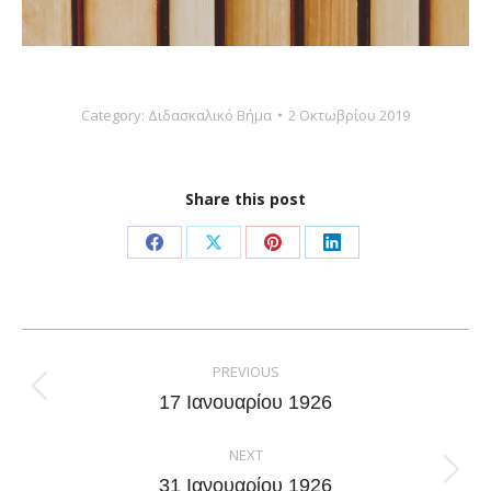
Category:
Διδασκαλικό Βήμα
2 Οκτωβρίου 2019
Share this post
Share
Share
Share
Share
on
on
on
on
Facebook
X
Pinterest
LinkedIn
Post
navigation
PREVIOUS
Previous
17 Ιανουαρίου 1926
post:
NEXT
Next
31 Ιανουαρίου 1926