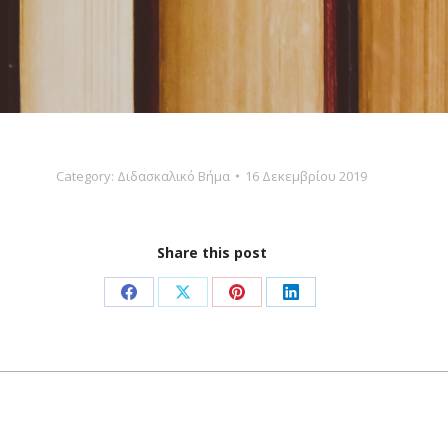
Category:
Διδασκαλικό Βήμα
16 Δεκεμβρίου 2019
Share this post
Share
Share
Share
Share
on
on
on
on
Facebook
X
Pinterest
LinkedIn
Next