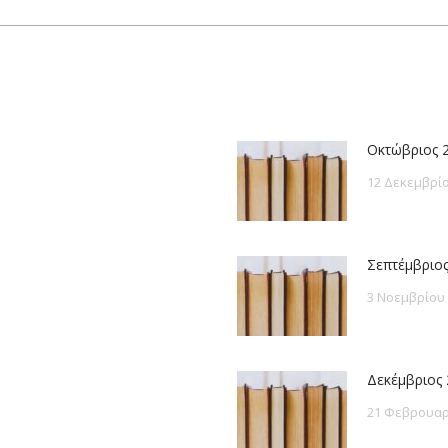
post:
Οκτώβριος 
12 Δεκεμβρίο
Σεπτέμβριος
3 Νοεμβρίου
Δεκέμβριος 
21 Φεβρουαρ