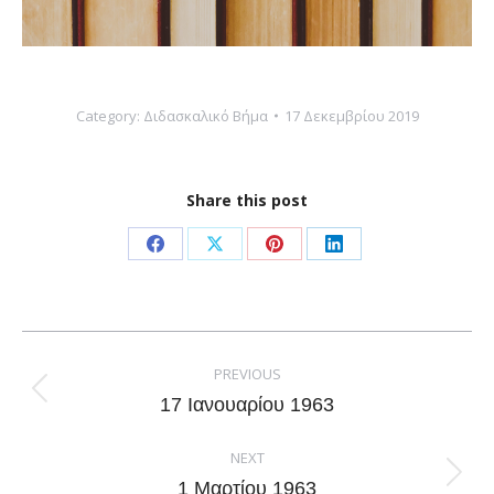
Category:
Διδασκαλικό Βήμα
17 Δεκεμβρίου 2019
Share this post
Share
Share
Share
Share
on
on
on
on
Facebook
X
Pinterest
LinkedIn
Post
navigation
PREVIOUS
Previous
17 Ιανουαρίου 1963
post:
NEXT
Next
1 Μαρτίου 1963