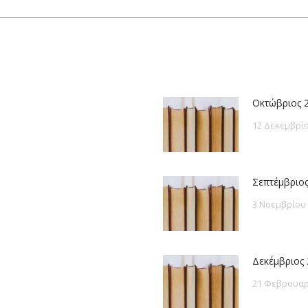
post:
Οκτώβριος 
12 Δεκεμβρίο
Σεπτέμβριος
3 Νοεμβρίου
Δεκέμβριος 
21 Φεβρουαρ