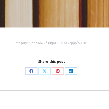
Category:
Διδασκαλικό Βήμα
30 Δεκεμβρίου 2019
Share this post
Share
Share
Share
Share
on
on
on
on
Facebook
X
Pinterest
LinkedIn
Next