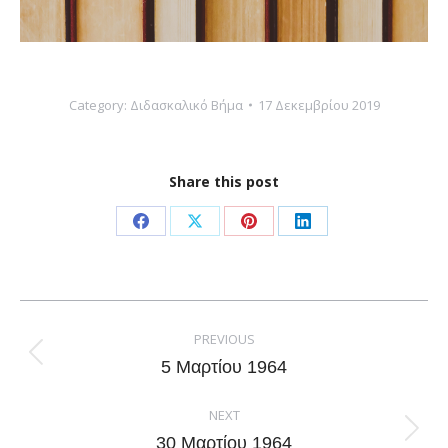
Category:
Διδασκαλικό Βήμα
17 Δεκεμβρίου 2019
Share this post
Share
Share
Share
Share
on
on
on
on
Facebook
X
Pinterest
LinkedIn
Post
navigation
PREVIOUS
Previous
5 Μαρτίου 1964
post:
NEXT
Next
30 Μαρτίου 1964