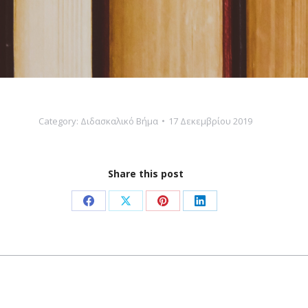
Category:
Διδασκαλικό Βήμα
17 Δεκεμβρίου 2019
Share this post
Share
Share
Share
Share
on
on
on
on
Facebook
X
Pinterest
LinkedIn
Next