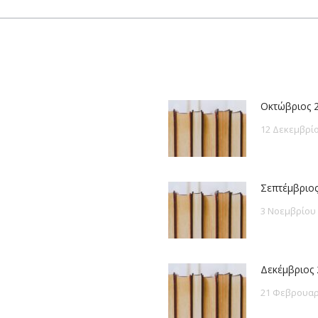
post:
Οκτώβριος 
12 Δεκεμβρίο
Σεπτέμβριος
3 Νοεμβρίου
Δεκέμβριος 
21 Φεβρουαρ