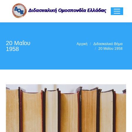
20 Μαΐου
You are here:
Αρχική
Διδασκαλικό Βήμα
1958
20 Μαΐου 1958