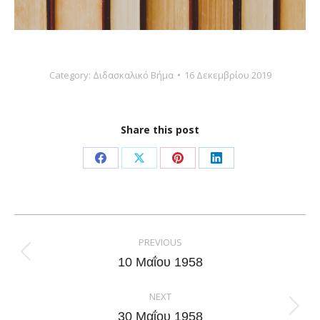
Category:
Διδασκαλικό Βήμα
16 Δεκεμβρίου 2019
Share this post
Share
Share
Share
Share
on
on
on
on
Facebook
X
Pinterest
LinkedIn
Post
navigation
PREVIOUS
Previous
10 Μαΐου 1958
post:
NEXT
Next
30 Μαΐου 1958