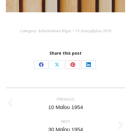
Category:
Διδασκαλικό Βήμα
13 Δεκεμβρίου 2019
Share this post
Share
Share
Share
Share
on
on
on
on
Facebook
X
Pinterest
LinkedIn
Post
navigation
PREVIOUS
Previous
10 Μαΐου 1954
post:
NEXT
Next
30 Μαΐου 1954