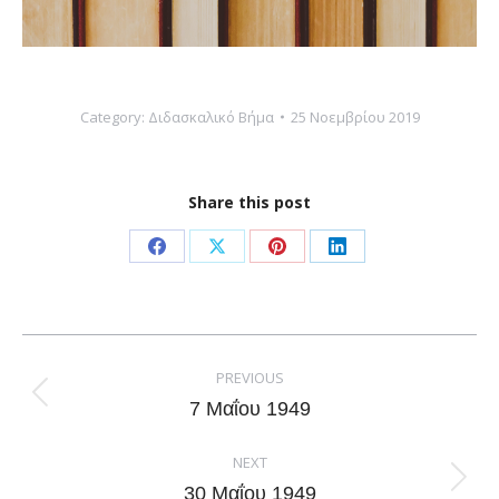
Category:
Διδασκαλικό Βήμα
25 Νοεμβρίου 2019
Share this post
Share
Share
Share
Share
on
on
on
on
Facebook
X
Pinterest
LinkedIn
Post
navigation
PREVIOUS
Previous
7 Μαΐου 1949
post:
NEXT
Next
30 Μαΐου 1949