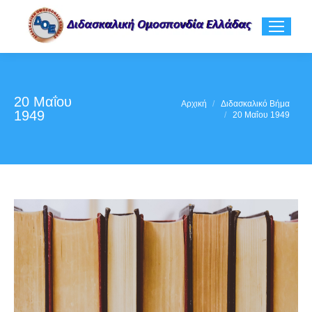
20 Μαΐου
You are here:
Αρχική
Διδασκαλικό Βήμα
1949
20 Μαΐου 1949