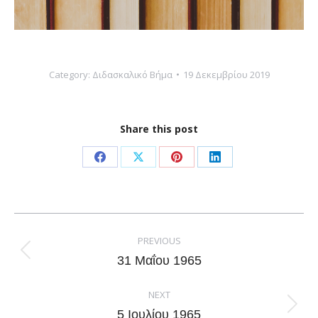
Category:
Διδασκαλικό Βήμα
19 Δεκεμβρίου 2019
Share this post
Share
Share
Share
Share
on
on
on
on
Facebook
X
Pinterest
LinkedIn
Post
navigation
PREVIOUS
Previous
31 Μαΐου 1965
post:
NEXT
Next
5 Ιουλίου 1965