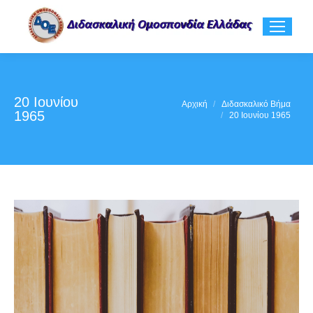
20 Ιουνίου
You are here:
Αρχική
Διδασκαλικό Βήμα
1965
20 Ιουνίου 1965