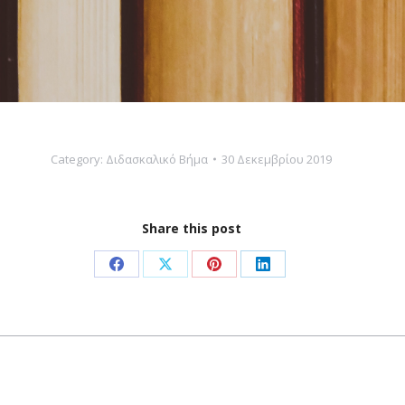
Category:
Διδασκαλικό Βήμα
30 Δεκεμβρίου 2019
Share this post
Share
Share
Share
Share
on
on
on
on
Facebook
X
Pinterest
LinkedIn
Next