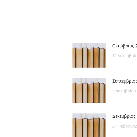
post:
Οκτώβριος 
12 Δεκεμβρίο
Σεπτέμβριος
3 Νοεμβρίου
Δεκέμβριος 
21 Φεβρουαρ