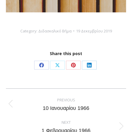
Category:
Διδασκαλικό Βήμα
19 Δεκεμβρίου 2019
Share this post
Share
Share
Share
Share
on
on
on
on
Facebook
X
Pinterest
LinkedIn
Post
navigation
PREVIOUS
Previous
10 Ιανουαρίου 1966
post:
NEXT
Next
1 Φεβρουαρίου 1966