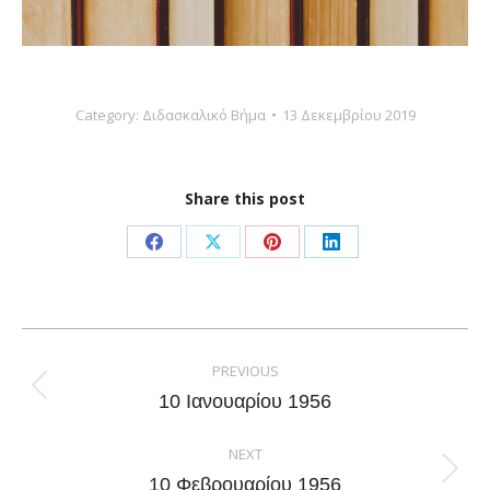
Category:
Διδασκαλικό Βήμα
13 Δεκεμβρίου 2019
Share this post
Share
Share
Share
Share
on
on
on
on
Facebook
X
Pinterest
LinkedIn
Post
navigation
PREVIOUS
Previous
10 Ιανουαρίου 1956
post:
NEXT
Next
10 Φεβρουαρίου 1956