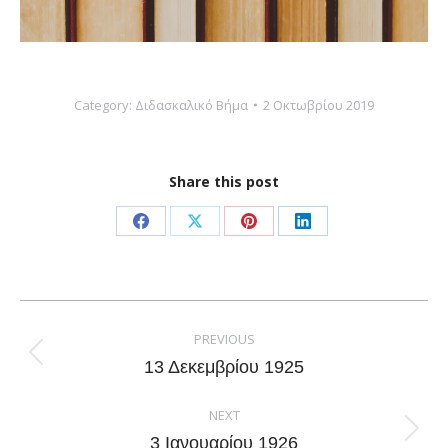
Category:
Διδασκαλικό Βήμα
2 Οκτωβρίου 2019
Share this post
Share
Share
Share
Share
on
on
on
on
Facebook
X
Pinterest
LinkedIn
Post
navigation
PREVIOUS
Previous
13 Δεκεμβρίου 1925
post:
NEXT
Next
3 Ιανουαρίου 1926