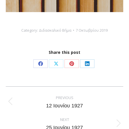
Category:
Διδασκαλικό Βήμα
7 Οκτωβρίου 2019
Share this post
Share
Share
Share
Share
on
on
on
on
Facebook
X
Pinterest
LinkedIn
Post
navigation
PREVIOUS
Previous
12 Ιουνίου 1927
post:
NEXT
Next
25 Ιουνίου 1927