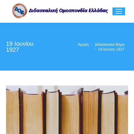
19 Ιουνίου
You are here:
Αρχική
Διδασκαλικό Βήμα
1927
19 Ιουνίου 1927