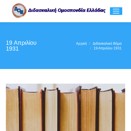
19 Απριλίου
You are here:
Αρχική
Διδασκαλικό Βήμα
1931
19 Απριλίου 1931