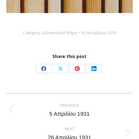
Category:
Διδασκαλικό Βήμα
9 Οκτωβρίου 2019
Share this post
Share
Share
Share
Share
on
on
on
on
Facebook
X
Pinterest
LinkedIn
Post
navigation
PREVIOUS
Previous
5 Απριλίου 1931
post:
NEXT
Next
26 Απριλίου 1931