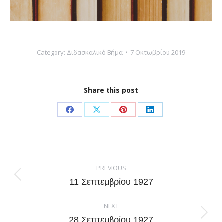
Category:
Διδασκαλικό Βήμα
7 Οκτωβρίου 2019
Share this post
Share
Share
Share
Share
on
on
on
on
Facebook
X
Pinterest
LinkedIn
Post
navigation
PREVIOUS
Previous
11 Σεπτεμβρίου 1927
post:
NEXT
Next
28 Σεπτεμβρίου 1927