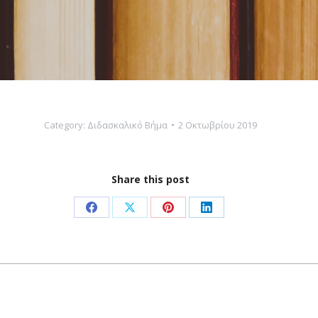
Category:
Διδασκαλικό Βήμα
2 Οκτωβρίου 2019
Share this post
Share
Share
Share
Share
on
on
on
on
Facebook
X
Pinterest
LinkedIn
Next