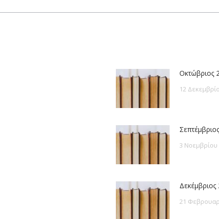
post:
Οκτώβριος 
12 Δεκεμβρίο
Σεπτέμβριος
3 Νοεμβρίου
Δεκέμβριος 
21 Φεβρουαρ