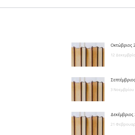
post:
Οκτώβριος 
12 Δεκεμβρίο
Σεπτέμβριος
3 Νοεμβρίου
Δεκέμβριος 
21 Φεβρουαρ