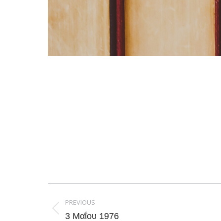
Post
navigation
PREVIOUS
Previous
3 Μαΐου 1976