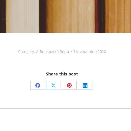
Category:
Διδασκαλικό Βήμα
3 Ιανουαρίου 2020
Share this post
Share
Share
Share
Share
on
on
on
on
Facebook
X
Pinterest
LinkedIn
Next