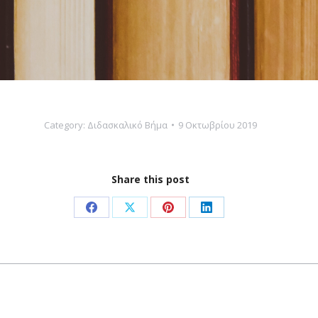
Category:
Διδασκαλικό Βήμα
9 Οκτωβρίου 2019
Share this post
Share
Share
Share
Share
on
on
on
on
Facebook
X
Pinterest
LinkedIn
Next