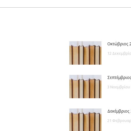
post:
Οκτώβριος 
12 Δεκεμβρίο
Σεπτέμβριος
3 Νοεμβρίου
Δεκέμβριος 
21 Φεβρουαρ