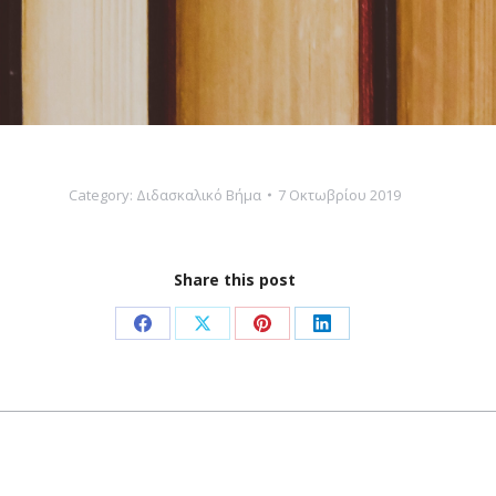
Category:
Διδασκαλικό Βήμα
7 Οκτωβρίου 2019
Share this post
Share
Share
Share
Share
on
on
on
on
Facebook
X
Pinterest
LinkedIn
Next