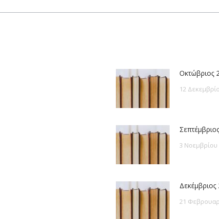
post:
Οκτώβριος 
12 Δεκεμβρίο
Σεπτέμβριος
3 Νοεμβρίου
Δεκέμβριος 
21 Φεβρουαρ